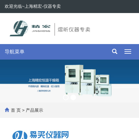
欢迎光临~上海精宏-仪器专卖
导航菜单
Toggl
navig
首 页
>
产品展示